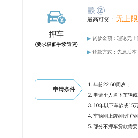
无上限
最高可贷：
押车
▶
贷款金额：理论无上
(要求极低手续简便)
▶
还款方式：先息后本
年龄22-60周岁；
申请条件
申请个人名下车辆或
10年以下车龄或15
车辆刚上牌/刚过户/
部分不押车贷款需要