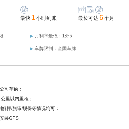
1
6
最快
小时到账
最长可达
个月
限
▶
月利率最低：1分5
▶
车牌限制：全国车牌
公司车辆；
万公里以内里程；
刚解押/脱审/脱保等情况均可；
安装GPS；