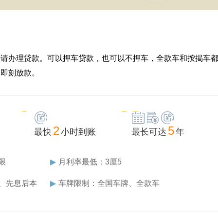
申请办理贷款。可以押车贷款，也可以不押车，全款车和按揭车
过即刻放款。
2
5
最快
小时到账
最长可达
年
限
▶
月利率最低：3厘5
、先息后本
▶
车牌限制：全国车牌、全款车