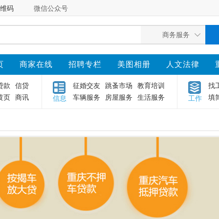
维码
微信公众号
页
商家在线
招聘专栏
美图相册
人文法律
贷款
信贷
征婚交友
跳蚤市场
教育培训
找
黄页
商讯
车辆服务
房屋服务
生活服务
填
信息
工作