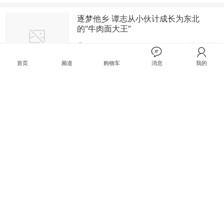
逐梦他乡 谭志从小伙计成长为东北
的“牛肉面大王”
2016-02-17
0评论
首页
频道
购物车
消息
我的
合川：孝心女孩谭祥宗荣获重庆市道德模范称号
日前，重庆市第五届道德模范表彰揭晓，位于合川区草街街道境
内的重庆人文科技学院大四女生谭祥宗也榜上有名。为此，笔者
将这个消
2015-12-24
21147
0评论
离开雷军再创业 重庆崽儿张云帆教你
掘第一桶金
2015-12-16
0评论