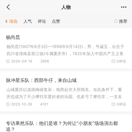
人物
综合
人气
评论
点赞
推荐
杨尚昆
杨尚昆(1907年8月3日—1998年9月14日)，男，号诚五，出生于
四川省潼南县双江镇(今属重庆市) ，1925年加入中国共产主义青
年团，19
2024-04-16
2506
0评论
脉冲星乐队：西部牛仔，来自山城
山城重庆以道路崎岖复杂，地势起伏大所闻名。在此条件下，重
庆也成为了不少摩托车爱好者的乐园。也多亏了摩托车，一支名
叫“脉冲
2023-10-29
4101
0评论
专访果然乐队：他们是谁？为何让“小朋友”场场演出都
追？