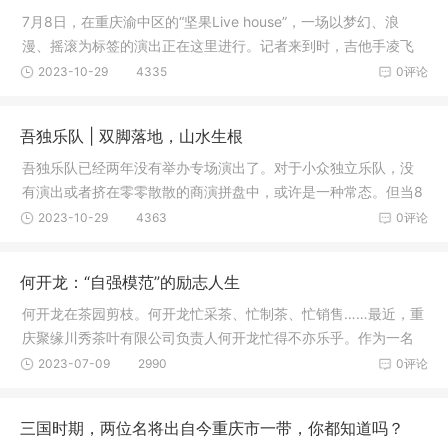
7月8日，在重庆渝中区的“坚果Live house”，一场以梦幻、浪
漫、摇滚为标签的演出正在这里进行。记者来到时，吉他手凌飞
和他的帮
2023-10-29
4335
0评论
吾独乐队 | 双脚落地，山水生根
吾独乐队已经两年没有举办专场演出了。对于小众独立乐队，没
有演出或者挤在零零散散的商演拼盘中，或许是一种常态。但当8
月19日
2023-10-29
4363
0评论
何开龙：“自强模范”的励志人生
何开龙在茶园剪枝。何开龙忙采茶、忙制茶、忙销售……最近，重
庆聚缘川秀茶叶有限公司负责人何开龙忙得不亦乐乎。作为一名
残疾人
2023-07-09
2990
0评论
三国时期，两位名将出自今重庆市一带，你都知道吗？