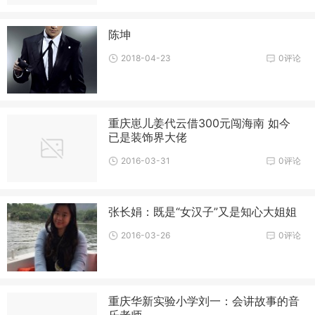
陈坤
2018-04-23
0评论
重庆崽儿姜代云借300元闯海南 如今
已是装饰界大佬
2016-03-31
0评论
张长娟：既是“女汉子”又是知心大姐姐
2016-03-26
0评论
重庆华新实验小学刘一：会讲故事的音
乐老师